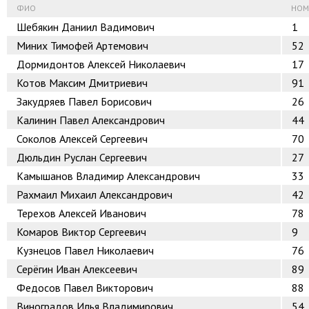
ФИО
НОМ
Шебякин Даниил Вадимович
1
Миних Тимофей Артемович
52
Дормидонтов Алексей Николаевич
17
Котов Максим Дмитриевич
91
Закудряев Павел Борисович
26
Калинин Павел Александрович
44
Соколов Алексей Сергеевич
70
Дюльдин Руслан Сергеевич
27
Камышанов Владимир Александрович
33
Рахмаил Михаил Александрович
42
Терехов Алексей Иванович
78
Комаров Виктор Сергеевич
9
Кузнецов Павел Николаевич
76
Серёгин Иван Алексеевич
89
Федосов Павел Викторович
88
Виноградов Илья Владимирович
54