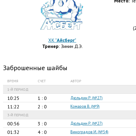
Место:
Те
(
ХК "
Айсберг
"
Тренер
: Зинин Д.Э.
Заброшенные шайбы
ВРЕМЯ
СЧЕТ
АВТОР
1-Й ПЕРИОД
10:25
1 : 0
Дюльдин Р. (№27)
11:22
2 : 0
Комаров В. (№9)
3-Й ПЕРИОД
00:56
3 : 0
Дюльдин Р. (№27)
01:32
4 : 0
Виноградов И. (№54)