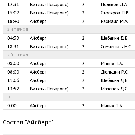
12:31
Витязь (Поварово)
2
Поляков Д.А.
15:02
Витязь (Поварово)
2
Столяров П.В.
18:40
Айсберг
2
Рахмаил М.А.
2-Й ПЕРИОД
04:38
Айсберг
2
Шебякин Д.В.
18:31
Витязь (Поварово)
2
Семченков Н.С.
3-Й ПЕРИОД
08:00
Айсберг
2
Миних Т.А.
08:00
Айсберг
2
Дюльдин Р.С.
11:06
Айсберг
2
Шебякин Д.В.
13:52
Витязь (Поварово)
2
Мазепов Д.С.
OT
0:00
Айсберг
2
Миних Т.А.
Состав "Айсберг"