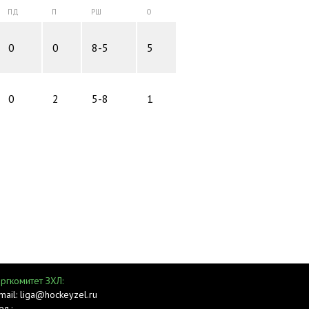
ПД
П
РШ
О
0
0
8-5
5
0
2
5-8
1
ргкомитет ЗХЛ:
mail: liga@hockeyzel.ru
ел.: