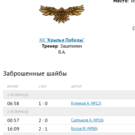
Место:
Те
(
ХК "
Крылья Победы
"
Тренер
: Зацепилин
В.А.
Заброшенные шайбы
ВРЕМЯ
СЧЕТ
АВТОР
1-Й ПЕРИОД
06:58
1 : 0
Куликов А. (№12)
2-Й ПЕРИОД
00:57
2 : 0
Салтыков А. (№16)
16:09
2 : 1
Котов М. (№86)