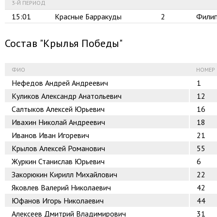
3-Й ПЕРИОД
15:01
Красные Барракуды
2
Филип
Состав "Крылья Победы"
ФИО
НОМЕР
Нефедов Андрей Андреевич
1
Куликов Александр Анатольевич
12
Салтыков Алексей Юрьевич
16
Ивахин Николай Андреевич
18
Иванов Иван Игоревич
21
Крылов Алексей Романович
55
Журкин Станислав Юрьевич
6
Закорюкин Кирилл Михайлович
22
Яковлев Валерий Николаевич
42
Юфанов Игорь Николаевич
44
Алексеев Дмитрий Владимирович
31