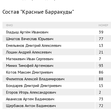
Состав "Красные Барракуды"
ФИО
НОМЕР
Гладыш Артём Иванович
39
Шматов Вячеслав Юрьевич
77
Емельянов Дмитрий Алексеевич
13
Лошин Андрей Алексеевич
21
Матюкевич Иван Сергеевич
7
Миних Тимофей Артемович
93
Котов Максим Дмитриевич
86
Филиппов Алексей Владимирович
88
Бондарев Дмитрий Дмитриевич
15
Егоров Игорь Александрович
2
Аванесов Артем Вадимович
73
Щербаков Антон Вадимович
72