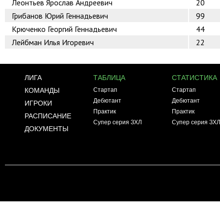
Леонтьев Ярослав Андреевич
20
Грибанов Юрий Геннадьевич
99
Крюченко Георгий Геннадьевич
44
Лейбман Илья Игоревич
22
ЛИГА
ТАБЛИЦА
СТАТИСТИКА
КОМАНДЫ
Стартап
Стартап
Дебютант
Дебютант
ИГРОКИ
Практик
Практик
РАСПИСАНИЕ
Супер серия ЗХЛ
Супер серия ЗХ
ДОКУМЕНТЫ