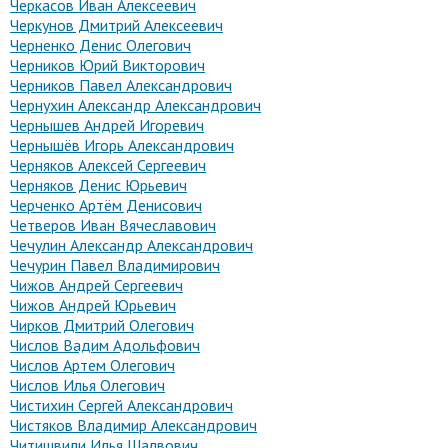
Черкасов Иван Алексеевич
Черкунов Дмитрий Алексеевич
Черненко Денис Олегович
Черников Юрий Викторович
Черников Павел Александрович
Чернухин Александр Александрович
Чернышев Андрей Игоревич
Чернышёв Игорь Александрович
Черняков Алексей Сергеевич
Черняков Денис Юрьевич
Черченко Артём Денисович
Четверов Иван Вячеславович
Чечулин Александр Александрович
Чечурин Павел Владимирович
Чижов Андрей Сергеевич
Чижов Андрей Юрьевич
Чирков Дмитрий Олегович
Числов Вадим Адольфович
Числов Артем Олегович
Числов Илья Олегович
Чистихин Сергей Александрович
Чистяков Владимир Александрович
Читишвили Илья Шалвович