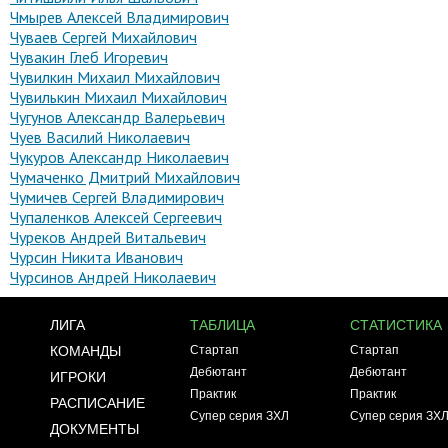
Чмырев Алексей Владимирович
Чуваев Сергей Михайлович
Чувакин Глеб Игоревич
Чувилкин Михаил Михайлович
Чувилькин Михаил Михайлович
Чугунов Александр Валерьевич
Чуев Василий Николаевич
Чукуров Александр Николаевич
Чумаченко Дмитрий Михайлович
Чумичев Сергей Владимирович
Чупаленков Алексей Сергеевич
Чуреков Андрей Витальевич
Чурсин Никита Иванович
Чурсинов Андрей Николаевич
ЛИГА
ТАБЛИЦА
СТАТИСТИКА
КОМАНДЫ
Стартап
Стартап
Дебютант
Дебютант
ИГРОКИ
Практик
Практик
РАСПИСАНИЕ
Супер серия ЗХЛ
Супер серия ЗХ
ДОКУМЕНТЫ