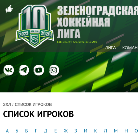
ЛИГА
КОМАН
ЗХЛ / СПИСОК ИГРОКОВ
СПИСОК ИГРОКОВ
А
Б
В
Г
Д
Е
Ж
З
И
К
Л
М
Н
О