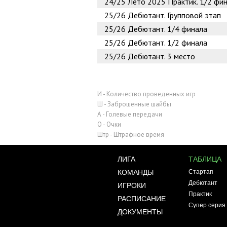
24/25
Лето 2025 Практик. 1/2 фи
25/26
Дебютант. Групповой этап
25/26
Дебютант. 1/4 финала
25/26
Дебютант. 1/2 финала
25/26
Дебютант. 3 место
И - Количество проведенных игр
Ш - Заброшенные шайбы
А - Голевые передачи
О - Очки
Штр - Штрафное время
ЛИГА
ТАБЛИЦА
КОМАНДЫ
Стартап
Дебютант
ИГРОКИ
Практик
РАСПИСАНИЕ
Супер серия
ДОКУМЕНТЫ