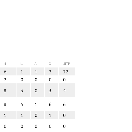
И
Ш
А
О
ШТР
6
1
1
2
22
2
0
0
0
0
8
3
0
3
4
8
5
1
6
6
1
1
0
1
0
0
0
0
0
0