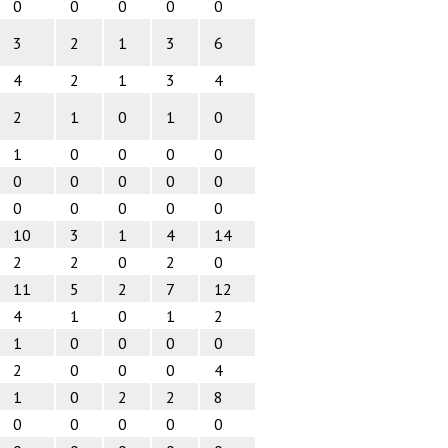
0
0
0
0
0
3
2
1
3
6
4
2
1
3
4
2
1
0
1
0
1
0
0
0
0
0
0
0
0
0
0
0
0
0
0
10
3
1
4
14
2
2
0
2
0
11
5
2
7
12
4
1
0
1
2
1
0
0
0
0
2
0
0
0
4
1
0
2
2
8
0
0
0
0
0