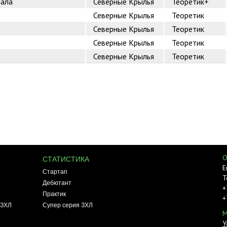
нала
Северные Крылья
Теоретик+
Северные Крылья
Теоретик
Северные Крылья
Теоретик
Северные Крылья
Теоретик
Северные Крылья
Теоретик
О
СТАТИСТИКА
E
Стартап
Т
Дебютант
+
Практик
+
 ЗХЛ
Супер серия ЗХЛ
М
Y