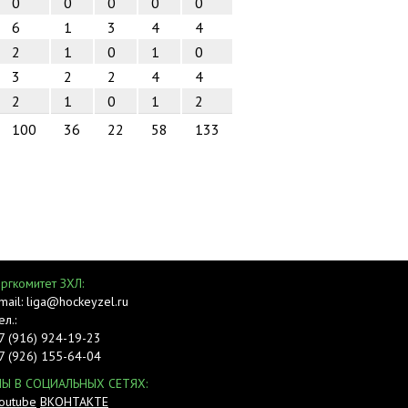
0
0
0
0
0
6
1
3
4
4
2
1
0
1
0
3
2
2
4
4
2
1
0
1
2
100
36
22
58
133
ргкомитет ЗХЛ:
mail: liga@hockeyzel.ru
ел.:
7 (916) 924-19-23
7 (926) 155-64-04
Ы В СОЦИАЛЬНЫХ СЕТЯХ:
outube
ВКОНТАКТЕ