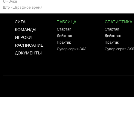
О - Очки
Штр - Штрафное время
ЛИГА
ТАБЛИЦА
СТАТИСТИКА
КОМАНДЫ
Стартап
Стартап
Дебютант
Дебютант
ИГРОКИ
Практик
Практик
РАСПИСАНИЕ
Супер серия ЗХЛ
Супер серия ЗХ
ДОКУМЕНТЫ