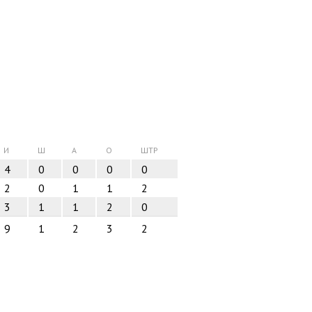
И
Ш
А
О
ШТР
4
0
0
0
0
2
0
1
1
2
3
1
1
2
0
9
1
2
3
2