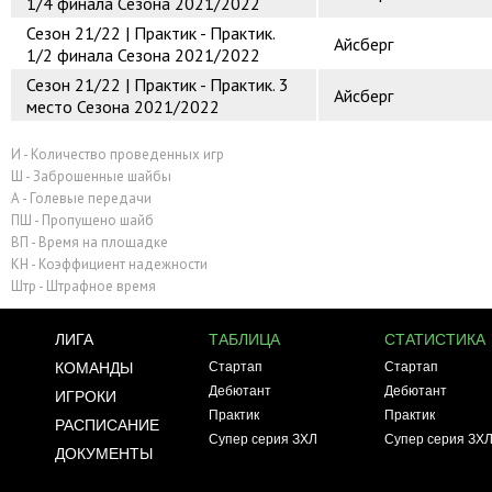
1/4 финала Сезона 2021/2022
Сезон 21/22 | Практик - Практик.
Айсберг
1/2 финала Сезона 2021/2022
Сезон 21/22 | Практик - Практик. 3
Айсберг
место Сезона 2021/2022
И - Количество проведенных игр
Ш - Заброшенные шайбы
А - Голевые передачи
ПШ - Пропущено шайб
ВП - Время на площадке
КН - Коэффициент надежности
Штр - Штрафное время
ЛИГА
ТАБЛИЦА
СТАТИСТИКА
КОМАНДЫ
Стартап
Стартап
Дебютант
Дебютант
ИГРОКИ
Практик
Практик
РАСПИСАНИЕ
Супер серия ЗХЛ
Супер серия ЗХ
ДОКУМЕНТЫ