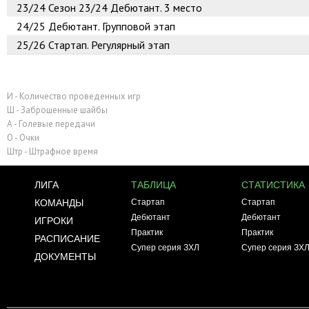
23/24
Сезон 23/24 Дебютант. 3 место
24/25
Дебютант. Групповой этап
25/26
Стартап. Регулярный этап
И - Количество проведенных игр
Ш - Заброшенные шайбы
А - Голевые передачи
О - Очки
Штр - Штрафное время
ЛИГА
ТАБЛИЦА
СТАТИСТИКА
КОМАНДЫ
Стартап
Стартап
Дебютант
Дебютант
ИГРОКИ
Практик
Практик
РАСПИСАНИЕ
Супер серия ЗХЛ
Супер серия ЗХ
ДОКУМЕНТЫ