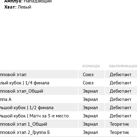
Амплуа:
Нападающий
Хват:
Левый
КОМАНДА
КВАЛИФИКАЦИ
упповой этап
Союз
Дебютант
лый кубок | 1/4 финала
Союз
Дебютант
рупповой этап_Общий
Эвриал
Дебютант
ппа А
Эвриал
Дебютант
льшой кубок | 1/2 финала
Эвриал
Дебютант
льшой кубок | Матч за 3-е место
Эвриал
Дебютант
рупповой этап 1_Общий
Эвриал
Теоретик
упповой этап 2_Группа Б
Эвриал
Теоретик