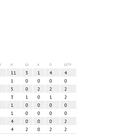
Я
И
Ш
А
О
ШТР
11
3
1
4
4
1
0
0
0
0
5
0
2
2
2
3
1
0
1
2
1
0
0
0
0
1
0
0
0
0
4
0
0
0
2
4
2
0
2
2