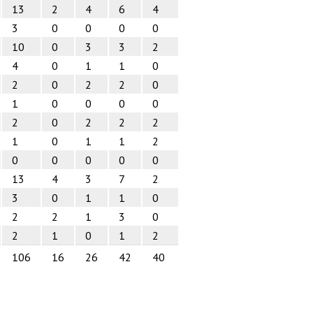
13
2
4
6
4
3
0
0
0
0
10
0
3
3
2
4
0
1
1
0
2
0
2
2
0
1
0
0
0
0
2
0
2
2
2
1
0
1
1
2
0
0
0
0
0
13
4
3
7
2
3
0
1
1
0
2
2
1
3
0
2
1
0
1
2
106
16
26
42
40