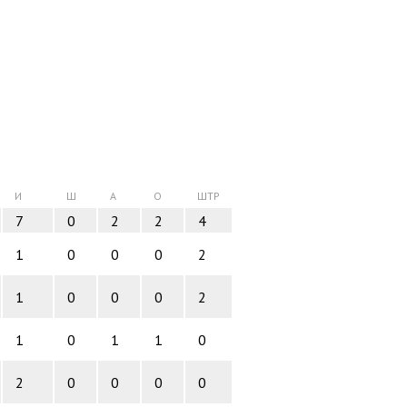
И
Ш
А
О
ШТР
7
0
2
2
4
1
0
0
0
2
1
0
0
0
2
1
0
1
1
0
2
0
0
0
0