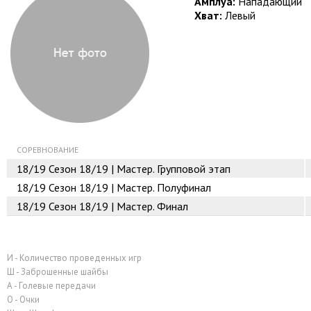
Амплуа:
Нападающий
Хват:
Левый
СОРЕВНОВАНИЕ
18/19
Сезон 18/19 | Мастер. Групповой этап
18/19
Сезон 18/19 | Мастер. Полуфинал
18/19
Сезон 18/19 | Мастер. Финал
И - Количество проведенных игр
Ш - Заброшенные шайбы
А - Голевые передачи
О - Очки