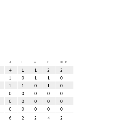
И
Ш
А
О
ШТР
4
1
1
2
2
1
0
1
1
0
1
1
0
1
0
0
0
0
0
0
0
0
0
0
0
0
0
0
0
0
6
2
2
4
2