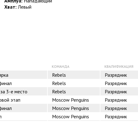
Амплуа:
Нападающий
Хват:
Левый
КОМАНДА
КВАЛИФИКАЦИЯ
ярка
Rebels
Разрядник
финал
Rebels
Разрядник
 за 3-е место
Rebels
Разрядник
овой этап
Moscow Penguins
Разрядник
финал
Moscow Penguins
Разрядник
л
Moscow Penguins
Разрядник